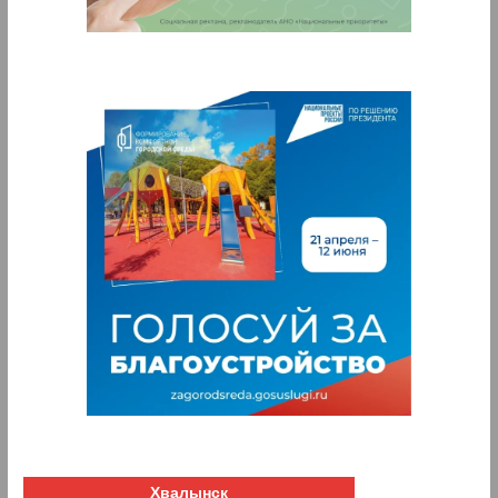
Хвалынск