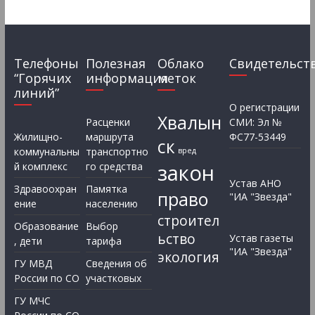
Телефоны
Полезная
Облако
Свидетельст
“Горячих
информация
меток
линий”
О регистрации
Хвалын
Расценки
СМИ: Эл №
Жилищно-
маршрута
ФС77-53449
ск
коммунальны
транспортно
вред
закон
й комплекс
го средства
Устав АНО
Здравоохран
Памятка
право
"ИА "Звезда"
ение
населению
строител
Образование
Выбор
ьство
Устав газеты
, дети
тарифа
"ИА "Звезда"
экология
ГУ МВД
Сведения об
России по СО
участковых
ГУ МЧС