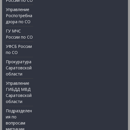
России по СО
Управление
Роспотребна
дзора по СО
ГУ МЧС
России по СО
УФСБ России
по СО
Прокуратура
Саратовской
области
Управление
ГИБДД МВД
Саратовской
области
Подразделен
ия по
вопросам
миграции