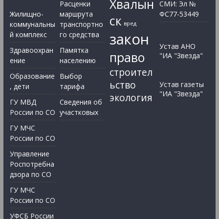
Хвалын
Расценки
СМИ: Эл №
Жилищно-
маршрута
ФС77-53449
ск
коммунальны
транспортно
вред
закон
й комплекс
го средства
Устав АНО
Здравоохран
Памятка
право
"ИА "Звезда"
ение
населению
строител
Образование
Выбор
ьство
Устав газеты
, дети
тарифа
"ИА "Звезда"
экология
ГУ МВД
Сведения об
России по СО
участковых
ГУ МЧС
России по СО
Управление
Роспотребна
дзора по СО
ГУ МЧС
России по СО
УФСБ России