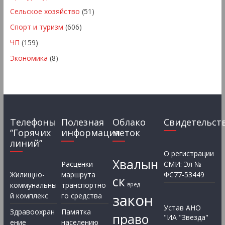
Сельское хозяйство
(51)
Спорт и туризм
(606)
ЧП
(159)
Экономика
(8)
Телефоны
Полезная
Облако
Свидетельст
“Горячих
информация
меток
линий”
О регистрации
Хвалын
Расценки
СМИ: Эл №
Жилищно-
маршрута
ФС77-53449
ск
коммунальны
транспортно
вред
закон
й комплекс
го средства
Устав АНО
Здравоохран
Памятка
право
"ИА "Звезда"
ение
населению