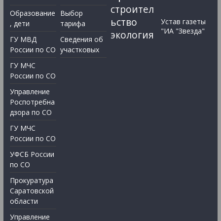
строител
Образование
Выбор
ьство
Устав газеты
, дети
тарифа
"ИА "Звезда"
экология
ГУ МВД
Сведения об
России по СО
участковых
ГУ МЧС
России по СО
Управление
Роспотребна
дзора по СО
ГУ МЧС
России по СО
УФСБ России
по СО
Прокуратура
Саратовской
области
Управление