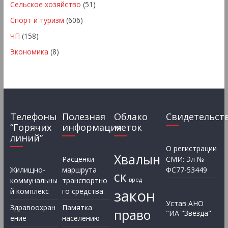
Сельское хозяйство
(51)
Спорт и туризм
(606)
ЧП
(158)
Экономика
(8)
Телефоны
Полезная
Облако
Свидетельст
“Горячих
информация
меток
линий”
О регистрации
Хвалын
Расценки
СМИ: Эл №
Жилищно-
маршрута
ФС77-53449
ск
коммунальны
транспортно
вред
закон
й комплекс
го средства
Устав АНО
Здравоохран
Памятка
право
"ИА "Звезда"
ение
населению