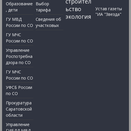
строител
Образование
Выбор
ьство
Устав газеты
, дети
тарифа
"ИА "Звезда"
экология
ГУ МВД
Сведения об
России по СО
участковых
ГУ МЧС
России по СО
Управление
Роспотребна
дзора по СО
ГУ МЧС
России по СО
УФСБ России
по СО
Прокуратура
Саратовской
области
Управление
ГИБДД МВД