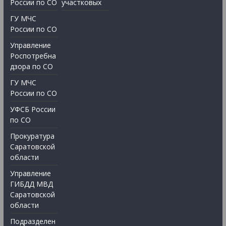
России по СО
участковых
ГУ МЧС
России по СО
Управление
Роспотребна
дзора по СО
ГУ МЧС
России по СО
УФСБ России
по СО
Прокуратура
Саратовской
области
Управление
ГИБДД МВД
Саратовской
области
Подразделен