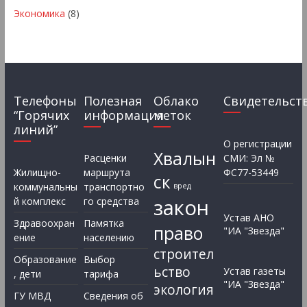
Экономика
(8)
Телефоны
Полезная
Облако
Свидетельст
“Горячих
информация
меток
линий”
О регистрации
Хвалын
Расценки
СМИ: Эл №
Жилищно-
маршрута
ФС77-53449
ск
коммунальны
транспортно
вред
закон
й комплекс
го средства
Устав АНО
Здравоохран
Памятка
право
"ИА "Звезда"
ение
населению
строител
Образование
Выбор
ьство
Устав газеты
, дети
тарифа
"ИА "Звезда"
экология
ГУ МВД
Сведения об