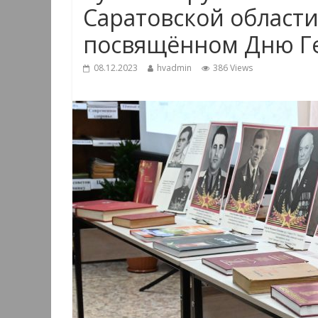
Саратовской област
посвящëнном Дню Ге
08.12.2023
hvadmin
386 Views