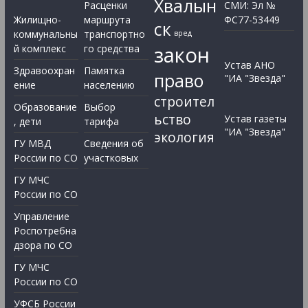
Хвалын
Расценки
СМИ: Эл №
Жилищно-
маршрута
ФС77-53449
ск
коммунальны
транспортно
вред
закон
й комплекс
го средства
Устав АНО
Здравоохран
Памятка
право
"ИА "Звезда"
ение
населению
строител
Образование
Выбор
ьство
Устав газеты
, дети
тарифа
"ИА "Звезда"
экология
ГУ МВД
Сведения об
России по СО
участковых
ГУ МЧС
России по СО
Управление
Роспотребна
дзора по СО
ГУ МЧС
России по СО
УФСБ России