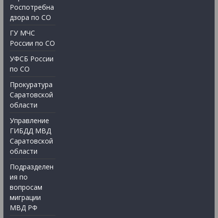
Роспотребна
дзора по СО
ГУ МЧС
России по СО
УФСБ России
по СО
Прокуратура
Саратовской
области
Управление
ГИБДД МВД
Саратовской
области
Подразделен
ия по
вопросам
миграции
МВД РФ