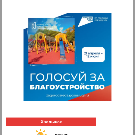
Хвалынск