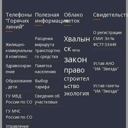
Телефоны
Полезная
Облако
Свидетельст
“Горячих
информация
меток
линий”
О регистрации
Хвалын
Расценки
СМИ: Эл №
Жилищно-
маршрута
ФС77-53449
ск
коммунальны
транспортно
вред
закон
й комплекс
го средства
Устав АНО
Здравоохран
Памятка
право
"ИА "Звезда"
ение
населению
строител
Образование
Выбор
ьство
Устав газеты
, дети
тарифа
"ИА "Звезда"
экология
ГУ МВД
Сведения об
России по СО
участковых
ГУ МЧС
России по СО
Управление