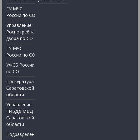
ГУ МЧС
России по СО
Управление
Роспотребна
дзора по СО
ГУ МЧС
России по СО
УФСБ России
по СО
Прокуратура
Саратовской
области
Управление
ГИБДД МВД
Саратовской
области
Подразделен