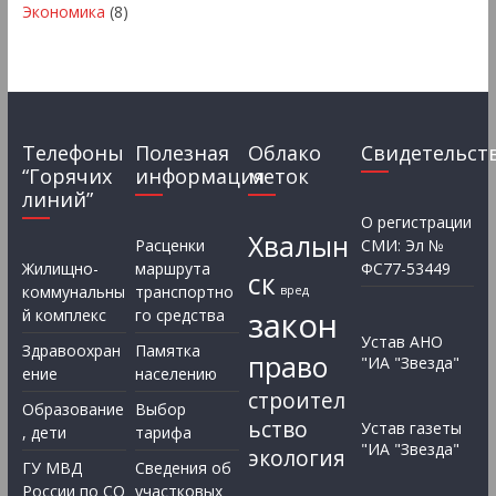
Экономика
(8)
Телефоны
Полезная
Облако
Свидетельст
“Горячих
информация
меток
линий”
О регистрации
Хвалын
Расценки
СМИ: Эл №
Жилищно-
маршрута
ФС77-53449
ск
коммунальны
транспортно
вред
закон
й комплекс
го средства
Устав АНО
Здравоохран
Памятка
право
"ИА "Звезда"
ение
населению
строител
Образование
Выбор
ьство
Устав газеты
, дети
тарифа
"ИА "Звезда"
экология
ГУ МВД
Сведения об
России по СО
участковых