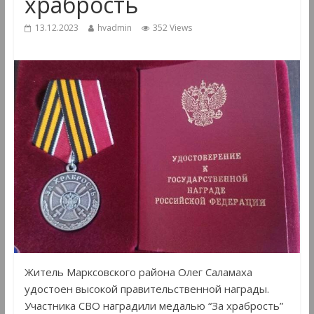
храбрость
13.12.2023
hvadmin
352 Views
Житель Марксовского района Олег Саламаха
удостоен высокой правительственной награды.
Участника СВО наградили медалью “За храбрость”