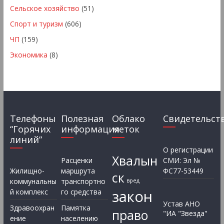
Сельское хозяйство
(51)
Спорт и туризм
(606)
ЧП
(159)
Экономика
(8)
Телефоны
Полезная
Облако
Свидетельст
“Горячих
информация
меток
линий”
О регистрации
Хвалын
Расценки
СМИ: Эл №
Жилищно-
маршрута
ФС77-53449
ск
коммунальны
транспортно
вред
закон
й комплекс
го средства
Устав АНО
Здравоохран
Памятка
право
"ИА "Звезда"
ение
населению