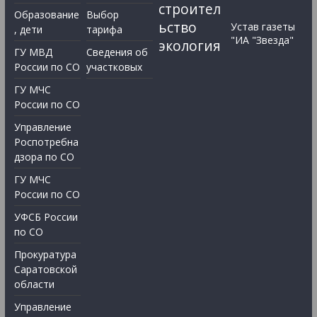
строител
Образование
Выбор
ьство
Устав газеты
, дети
тарифа
"ИА "Звезда"
экология
ГУ МВД
Сведения об
России по СО
участковых
ГУ МЧС
России по СО
Управление
Роспотребна
дзора по СО
ГУ МЧС
России по СО
УФСБ России
по СО
Прокуратура
Саратовской
области
Управление