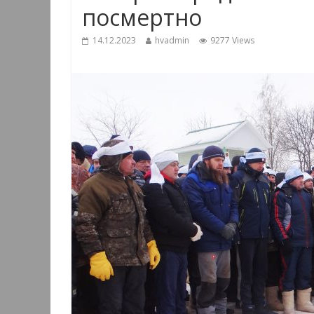
посмертно
14.12.2023
hvadmin
9277 Views