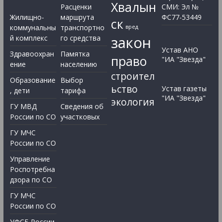
Хвалын
Расценки
СМИ: Эл №
Жилищно-
маршрута
ФС77-53449
ск
коммунальны
транспортно
вред
закон
й комплекс
го средства
Устав АНО
Здравоохран
Памятка
право
"ИА "Звезда"
ение
населению
строител
Образование
Выбор
ьство
Устав газеты
, дети
тарифа
"ИА "Звезда"
экология
ГУ МВД
Сведения об
России по СО
участковых
ГУ МЧС
России по СО
Управление
Роспотребна
дзора по СО
ГУ МЧС
России по СО
УФСБ России