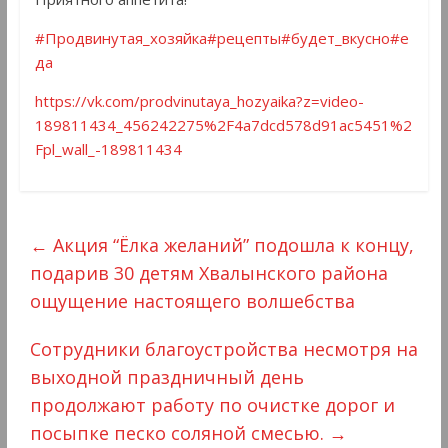
#Продвинутая_хозяйка
#рецепты
#будет_вкусно
#е
да
https://vk.com/prodvinutaya_hozyaika?z=video-
189811434_456242275%2F4a7dcd578d91ac5451%2
Fpl_wall_-189811434
←
Акция “Ëлка желаний” подошла к концу,
подарив 30 детям Хвалынского района
ощущение настоящего волшебства
Сотрудники благоустройства несмотря на
выходной праздничный день
продолжают работу по очистке дорог и
посыпке песко соляной смесью.
→