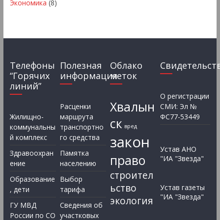
Экономика
(8)
Телефоны
Полезная
Облако
Свидетельст
“Горячих
информация
меток
линий”
О регистрации
Хвалын
Расценки
СМИ: Эл №
Жилищно-
маршрута
ФС77-53449
ск
коммунальны
транспортно
вред
закон
й комплекс
го средства
Устав АНО
Здравоохран
Памятка
право
"ИА "Звезда"
ение
населению
строител
Образование
Выбор
ьство
Устав газеты
, дети
тарифа
"ИА "Звезда"
экология
ГУ МВД
Сведения об
России по СО
участковых