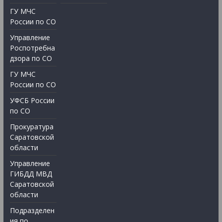
ГУ МЧС
России по СО
Управление
Роспотребна
дзора по СО
ГУ МЧС
России по СО
УФСБ России
по СО
Прокуратура
Саратовской
области
Управление
ГИБДД МВД
Саратовской
области
Подразделен
ия по