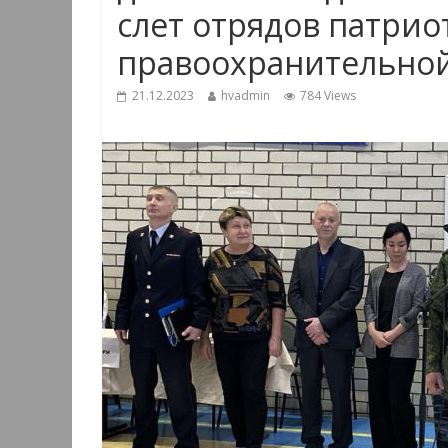
слет отрядов патрио
правоохранительной
21.12.2023
hvadmin
784 Views