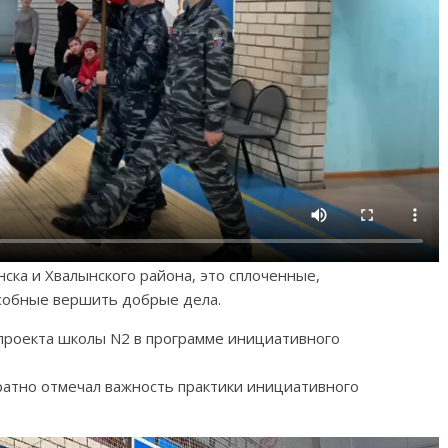
ска и Хвалынского района, это сплоченные,
собные вершить добрые дела.
проекта школы N2 в программе инициативного
ратно отмечал важность практики инициативного