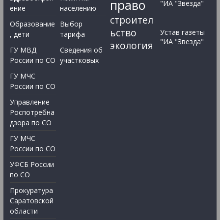
право
"ИА "Звезда"
ение
населению
строител
Образование
Выбор
ьство
Устав газеты
, дети
тарифа
"ИА "Звезда"
экология
ГУ МВД
Сведения об
России по СО
участковых
ГУ МЧС
России по СО
Управление
Роспотребна
дзора по СО
ГУ МЧС
России по СО
УФСБ России
по СО
Прокуратура
Саратовской
области