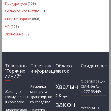
Прокуратура
(159)
Сельское хозяйство
(51)
Спорт и туризм
(606)
ЧП
(158)
Экономика
(8)
Телефоны
Полезная
Облако
Свидетельст
“Горячих
информация
меток
линий”
О регистрации
Хвалын
Расценки
СМИ: Эл №
Жилищно-
маршрута
ФС77-53449
ск
коммунальны
транспортно
вред
закон
й комплекс
го средства
Устав АНО
Здравоохран
Памятка