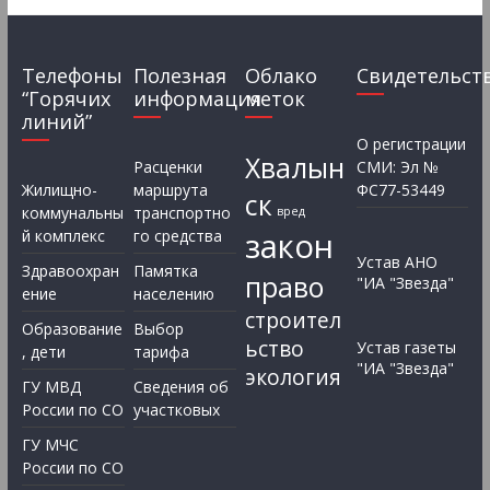
Телефоны
Полезная
Облако
Свидетельст
“Горячих
информация
меток
линий”
О регистрации
Хвалын
Расценки
СМИ: Эл №
Жилищно-
маршрута
ФС77-53449
ск
коммунальны
транспортно
вред
закон
й комплекс
го средства
Устав АНО
Здравоохран
Памятка
право
"ИА "Звезда"
ение
населению
строител
Образование
Выбор
ьство
Устав газеты
, дети
тарифа
"ИА "Звезда"
экология
ГУ МВД
Сведения об
России по СО
участковых
ГУ МЧС
России по СО