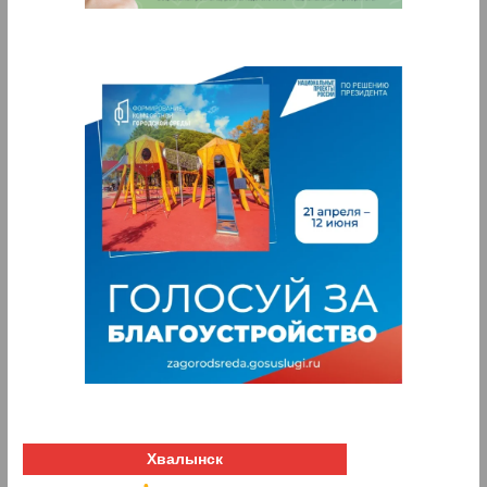
Хвалынск