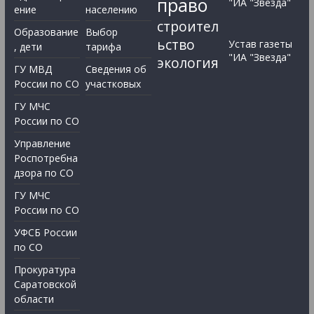
право
"ИА "Звезда"
ение
населению
строител
Образование
Выбор
ьство
Устав газеты
, дети
тарифа
"ИА "Звезда"
экология
ГУ МВД
Сведения об
России по СО
участковых
ГУ МЧС
России по СО
Управление
Роспотребна
дзора по СО
ГУ МЧС
России по СО
УФСБ России
по СО
Прокуратура
Саратовской
области