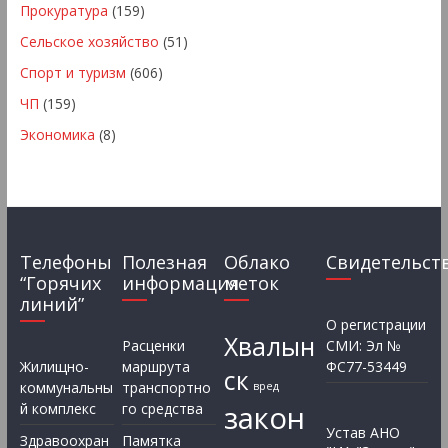
Прокуратура
(159)
Сельское хозяйство
(51)
Спорт и туризм
(606)
ЧП
(159)
Экономика
(8)
Телефоны
Полезная
Облако
Свидетельст
“Горячих
информация
меток
линий”
О регистрации
Хвалын
Расценки
СМИ: Эл №
Жилищно-
маршрута
ФС77-53449
ск
коммунальны
транспортно
вред
закон
й комплекс
го средства
Устав АНО
Здравоохран
Памятка