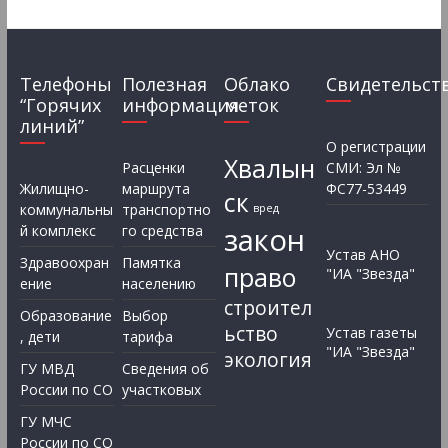
Телефоны
Полезная
Облако
Свидетельст
“Горячих
информация
меток
линий”
О регистрации
Хвалын
Расценки
СМИ: Эл №
Жилищно-
маршрута
ФС77-53449
ск
коммунальны
транспортно
вред
закон
й комплекс
го средства
Устав АНО
Здравоохран
Памятка
право
"ИА "Звезда"
ение
населению
строител
Образование
Выбор
ьство
Устав газеты
, дети
тарифа
"ИА "Звезда"
экология
ГУ МВД
Сведения об
России по СО
участковых
ГУ МЧС
России по СО