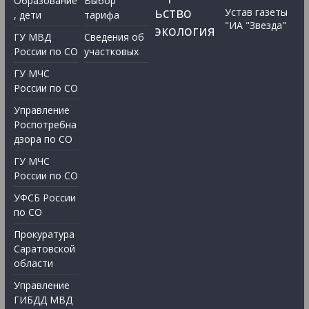
Образование
Выбор
ьство
Устав газеты
, дети
тарифа
"ИА "Звезда"
экология
ГУ МВД
Сведения об
России по СО
участковых
ГУ МЧС
России по СО
Управление
Роспотребна
дзора по СО
ГУ МЧС
России по СО
УФСБ России
по СО
Прокуратура
Саратовской
области
Управление
ГИБДД МВД