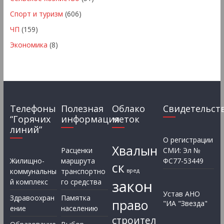
Спорт и туризм
(606)
ЧП
(159)
Экономика
(8)
Телефоны
Полезная
Облако
Свидетельст
“Горячих
информация
меток
линий”
О регистрации
Хвалын
Расценки
СМИ: Эл №
Жилищно-
маршрута
ФС77-53449
ск
коммунальны
транспортно
вред
закон
й комплекс
го средства
Устав АНО
Здравоохран
Памятка
право
"ИА "Звезда"
ение
населению
строител