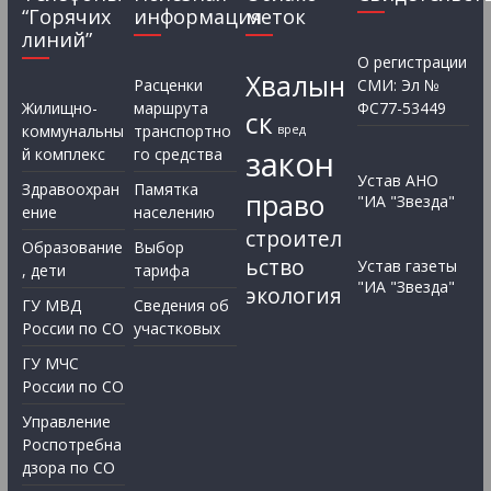
“Горячих
информация
меток
линий”
О регистрации
Хвалын
Расценки
СМИ: Эл №
Жилищно-
маршрута
ФС77-53449
ск
коммунальны
транспортно
вред
закон
й комплекс
го средства
Устав АНО
Здравоохран
Памятка
право
"ИА "Звезда"
ение
населению
строител
Образование
Выбор
ьство
Устав газеты
, дети
тарифа
"ИА "Звезда"
экология
ГУ МВД
Сведения об
России по СО
участковых
ГУ МЧС
России по СО
Управление
Роспотребна
дзора по СО