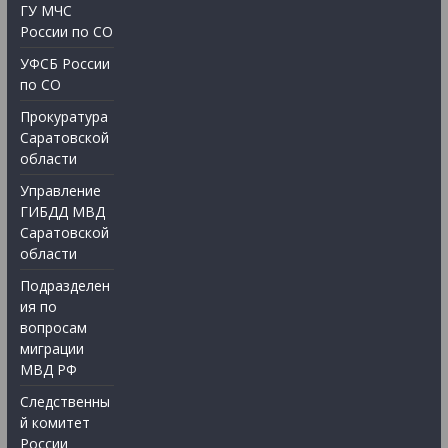
ГУ МЧС
России по СО
УФСБ России
по СО
Прокуратура
Саратовской
области
Управление
ГИБДД МВД
Саратовской
области
Подразделен
ия по
вопросам
миграции
МВД РФ
Следственны
й комитет
России