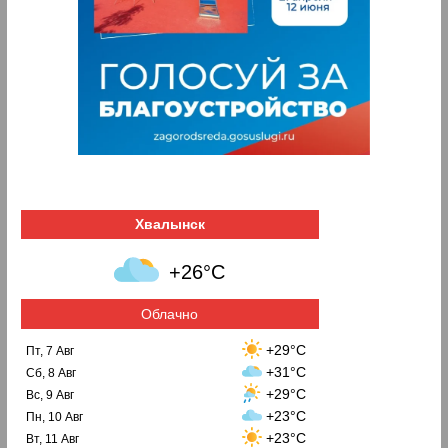
Хвалынск
+26°C
Облачно
+29°C
Пт, 7 Авг
+31°C
Сб, 8 Авг
+29°C
Вс, 9 Авг
+23°C
Пн, 10 Авг
+23°C
Вт, 11 Авг