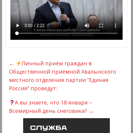
←
Личный приём граждан в
Общественной приёмной Хвалынского
местного отделения партии “Единая
Россия” проведут:
А вы знаете, что 18 января –
Всемирный день снеговика?
→