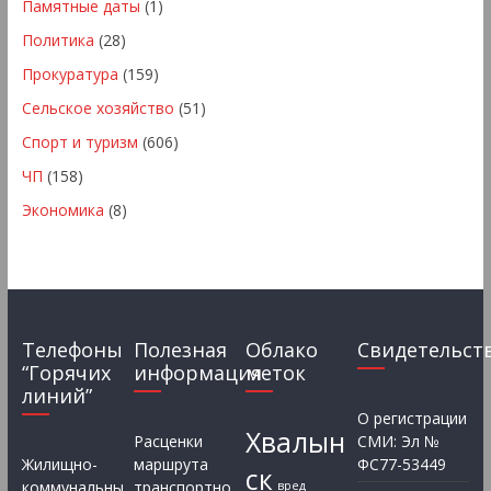
Памятные даты
(1)
Политика
(28)
Прокуратура
(159)
Сельское хозяйство
(51)
Спорт и туризм
(606)
ЧП
(158)
Экономика
(8)
Телефоны
Полезная
Облако
Свидетельст
“Горячих
информация
меток
линий”
О регистрации
Хвалын
Расценки
СМИ: Эл №
Жилищно-
маршрута
ФС77-53449
ск
коммунальны
транспортно
вред