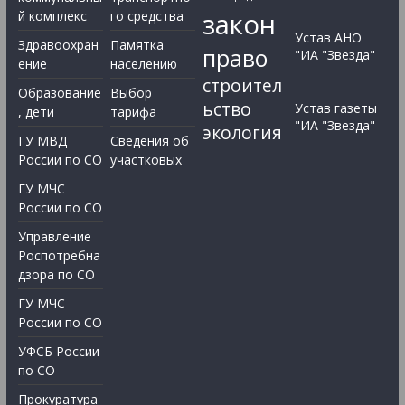
закон
й комплекс
го средства
Устав АНО
Здравоохран
Памятка
право
"ИА "Звезда"
ение
населению
строител
Образование
Выбор
ьство
Устав газеты
, дети
тарифа
"ИА "Звезда"
экология
ГУ МВД
Сведения об
России по СО
участковых
ГУ МЧС
России по СО
Управление
Роспотребна
дзора по СО
ГУ МЧС
России по СО
УФСБ России
по СО
Прокуратура