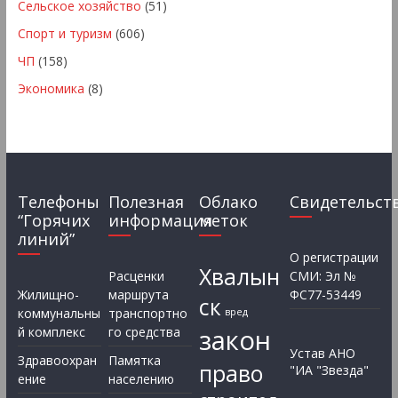
Сельское хозяйство
(51)
Спорт и туризм
(606)
ЧП
(158)
Экономика
(8)
Телефоны
Полезная
Облако
Свидетельст
“Горячих
информация
меток
линий”
О регистрации
Хвалын
Расценки
СМИ: Эл №
Жилищно-
маршрута
ФС77-53449
ск
коммунальны
транспортно
вред
закон
й комплекс
го средства
Устав АНО
Здравоохран
Памятка
право
"ИА "Звезда"
ение
населению