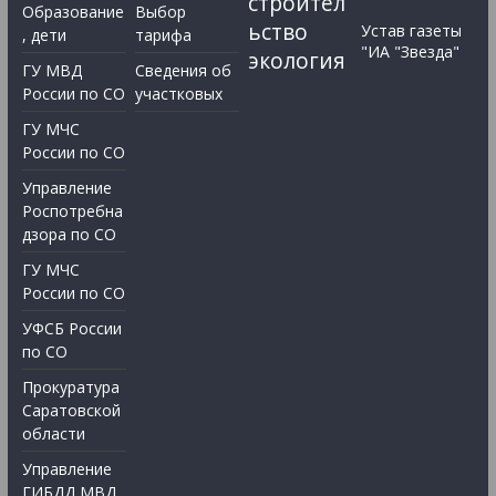
строител
Образование
Выбор
ьство
Устав газеты
, дети
тарифа
"ИА "Звезда"
экология
ГУ МВД
Сведения об
России по СО
участковых
ГУ МЧС
России по СО
Управление
Роспотребна
дзора по СО
ГУ МЧС
России по СО
УФСБ России
по СО
Прокуратура
Саратовской
области
Управление
ГИБДД МВД