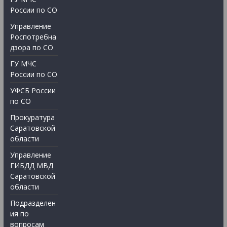
России по СО
Управление
Роспотребна
дзора по СО
ГУ МЧС
России по СО
УФСБ России
по СО
Прокуратура
Саратовской
области
Управление
ГИБДД МВД
Саратовской
области
Подразделен
ия по
вопросам