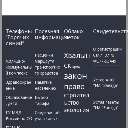
Телефоны
Полезная
Облако
Свидетельст
“Горячих
информация
меток
линий”
О регистрации
Хвалын
Расценки
СМИ: Эл №
Жилищно-
маршрута
ФС77-53449
ск
коммунальны
транспортно
вред
закон
й комплекс
го средства
Устав АНО
Здравоохран
Памятка
право
"ИА "Звезда"
ение
населению
строител
Образование
Выбор
ьство
Устав газеты
, дети
тарифа
"ИА "Звезда"
экология
ГУ МВД
Сведения об
России по СО
участковых
ГУ МЧС