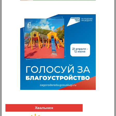
Хвалынск