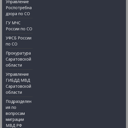
Управление
Роспотребна
дзора по СО
ГУ МЧС
России по СО
УФСБ России
по СО
Прокуратура
Саратовской
области
Управление
ГИБДД МВД
Саратовской
области
Подразделен
ия по
вопросам
миграции
МВД РФ