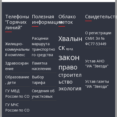
Телефоны
Полезная
Облако
Свидетельст
“Горячих
информация
меток
линий”
О регистрации
Хвалын
Расценки
СМИ: Эл №
Жилищно-
маршрута
ФС77-53449
ск
коммунальны
транспортно
вред
закон
й комплекс
го средства
Устав АНО
Здравоохран
Памятка
право
"ИА "Звезда"
ение
населению
строител
Образование
Выбор
ьство
Устав газеты
, дети
тарифа
"ИА "Звезда"
экология
ГУ МВД
Сведения об
России по СО
участковых
ГУ МЧС
России по СО