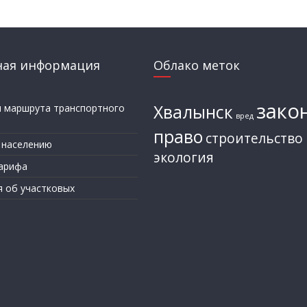
ная информация
Облако меток
зако
Хвалынск
и маршрута транспортного
вред
а
право
строительство
 населению
экология
арифа
я об участковых