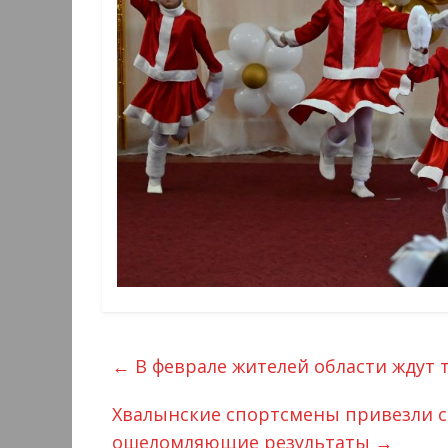
←
В феврале жителей области ждут
Хвалынские спортсмены привезли с
ошеломляющие результаты
→