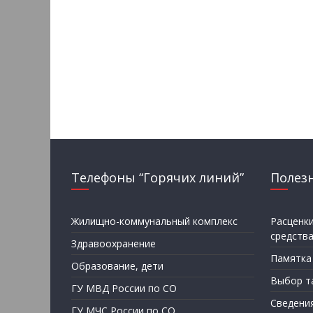
Телефоны “Горячих линий”
Полез
Жилищно-коммунальный комплекс
Расценк
средств
Здравоохранение
Памятка
Образование, дети
Выбор т
ГУ МВД России по СО
Сведени
ГУ МЧС России по СО