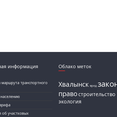
ная информация
Облако меток
зако
Хвалынск
и маршрута транспортного
вред
а
право
строительство
 населению
экология
арифа
я об участковых