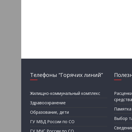
Телефоны “Горячих линий”
Полез
Жилищно-коммунальный комплекс
Расценк
средств
Здравоохранение
Памятка
Образование, дети
Выбор т
ГУ МВД России по СО
Сведени
ГУ МЧС России по СО