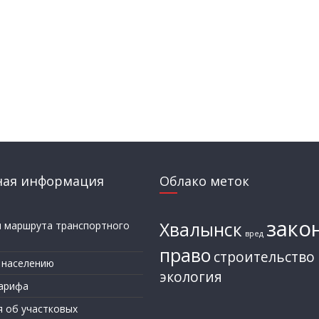
ная информация
Облако меток
зако
Хвалынск
и маршрута транспортного
вред
а
право
строительство
 населению
экология
арифа
я об участковых