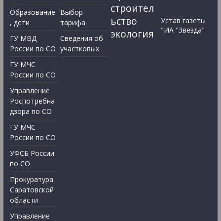
строител
Образование
Выбор
ьство
Устав газеты
, дети
тарифа
"ИА "Звезда"
экология
ГУ МВД
Сведения об
России по СО
участковых
ГУ МЧС
России по СО
Управление
Роспотребна
дзора по СО
ГУ МЧС
России по СО
УФСБ России
по СО
Прокуратура
Саратовской
области
Управление