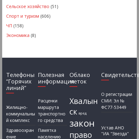
Сельское хозяйство
(51)
Спорт и туризм
(606)
ЧП
(158)
Экономика
(8)
Телефоны
Полезная
Облако
Свидетельст
“Горячих
информация
меток
линий”
О регистрации
Хвалын
Расценки
СМИ: Эл №
Жилищно-
маршрута
ФС77-53449
ск
коммунальны
транспортно
вред
закон
й комплекс
го средства
Устав АНО
Здравоохран
Памятка
право
"ИА "Звезда"
ение
населению