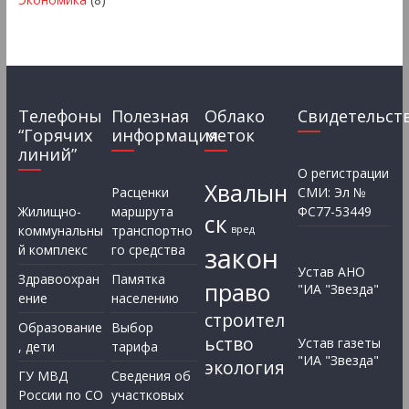
Телефоны
Полезная
Облако
Свидетельст
“Горячих
информация
меток
линий”
О регистрации
Хвалын
Расценки
СМИ: Эл №
Жилищно-
маршрута
ФС77-53449
ск
коммунальны
транспортно
вред
закон
й комплекс
го средства
Устав АНО
Здравоохран
Памятка
право
"ИА "Звезда"
ение
населению
строител
Образование
Выбор
ьство
Устав газеты
, дети
тарифа
"ИА "Звезда"
экология
ГУ МВД
Сведения об
России по СО
участковых