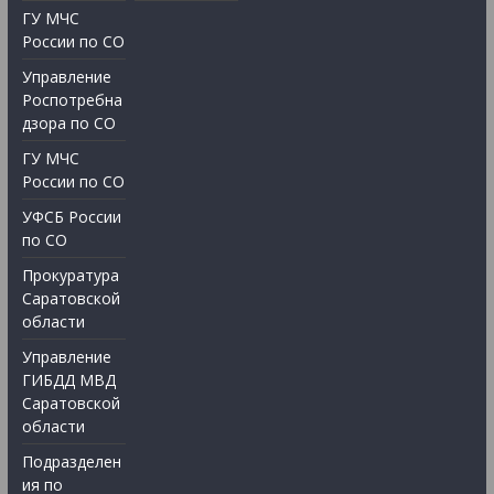
ГУ МЧС
России по СО
Управление
Роспотребна
дзора по СО
ГУ МЧС
России по СО
УФСБ России
по СО
Прокуратура
Саратовской
области
Управление
ГИБДД МВД
Саратовской
области
Подразделен
ия по