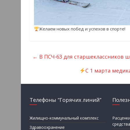
Желаем новых побед и успехов в спорте!
←
В ПСЧ-63 для старшеклассников 
С 1 марта медик
Телефоны “Горячих линий”
Полез
Жилищно-коммунальный комплекс
Расценк
средств
Здравоохранение