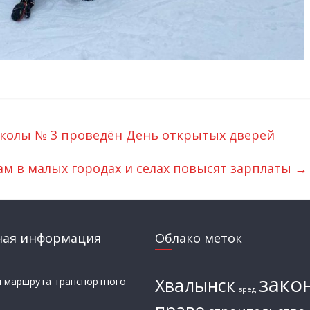
школы № 3 проведён День открытых дверей
ам в малых городах и селах повысят зарплаты
→
ная информация
Облако меток
зако
Хвалынск
и маршрута транспортного
вред
а