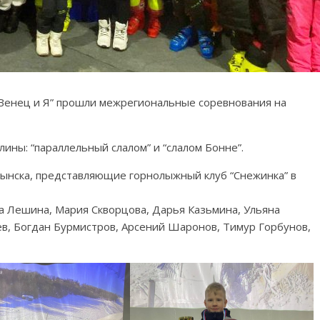
“Венец и Я” прошли межрегиональные соревнования на
ины: “параллельный слалом” и “слалом Бонне”.
лынска, представляющие горнолыжный клуб “Снежинка” в
а Лешина, Мария Скворцова, Дарья Казьмина, Ульяна
в, Богдан Бурмистров, Арсений Шаронов, Тимур Горбунов,