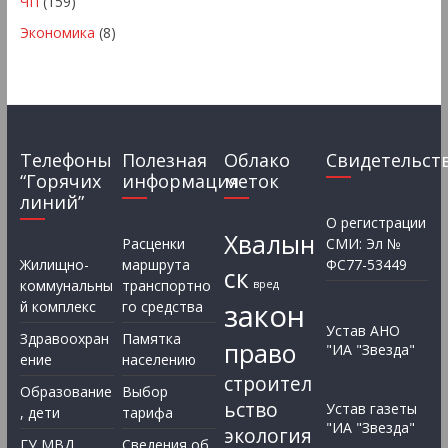
ЧП
(159)
Экономика
(8)
Телефоны
Полезная
Облако
Свидетельст
“Горячих
информация
меток
линий”
О регистрации
Хвалын
Расценки
СМИ: Эл №
Жилищно-
маршрута
ФС77-53449
ск
коммунальны
транспортно
вред
закон
й комплекс
го средства
Устав АНО
Здравоохран
Памятка
право
"ИА "Звезда"
ение
населению
строител
Образование
Выбор
ьство
Устав газеты
, дети
тарифа
"ИА "Звезда"
экология
ГУ МВД
Сведения об