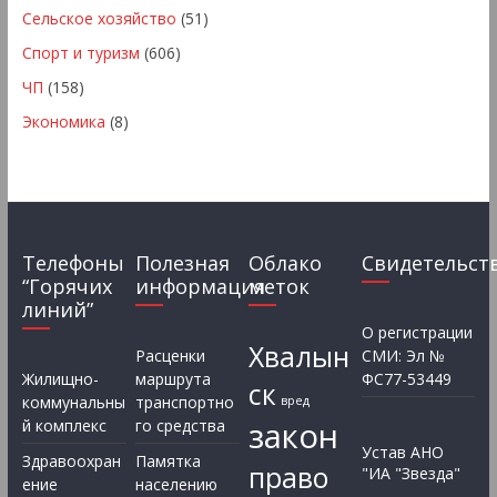
Сельское хозяйство
(51)
Спорт и туризм
(606)
ЧП
(158)
Экономика
(8)
Телефоны
Полезная
Облако
Свидетельст
“Горячих
информация
меток
линий”
О регистрации
Хвалын
Расценки
СМИ: Эл №
Жилищно-
маршрута
ФС77-53449
ск
коммунальны
транспортно
вред
закон
й комплекс
го средства
Устав АНО
Здравоохран
Памятка
право
"ИА "Звезда"
ение
населению