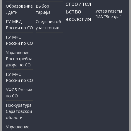
строител
Образование
Выбор
ьство
Устав газеты
, дети
тарифа
"ИА "Звезда"
экология
ГУ МВД
Сведения об
России по СО
участковых
ГУ МЧС
России по СО
Управление
Роспотребна
дзора по СО
ГУ МЧС
России по СО
УФСБ России
по СО
Прокуратура
Саратовской
области
Управление