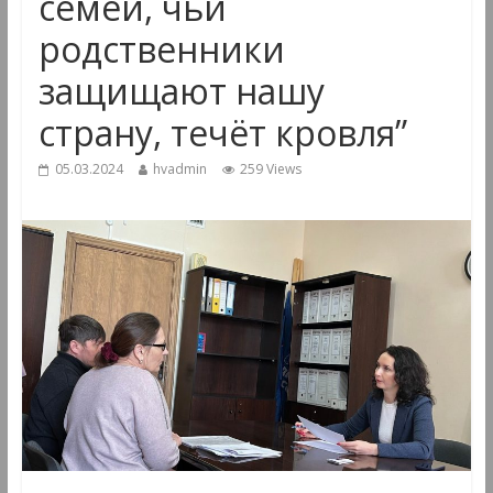
семей, чьи
родственники
защищают нашу
страну, течёт кровля”
05.03.2024
hvadmin
259 Views