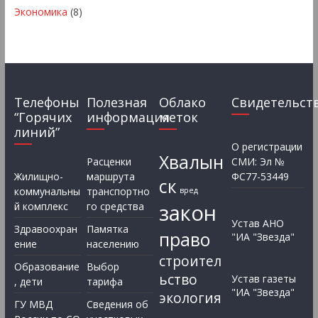
Экономика
(8)
Телефоны
Полезная
Облако
Свидетельст
“Горячих
информация
меток
линий”
О регистрации
Хвалын
Расценки
СМИ: Эл №
Жилищно-
маршрута
ФС77-53449
ск
коммунальны
транспортно
вред
закон
й комплекс
го средства
Устав АНО
Здравоохран
Памятка
право
"ИА "Звезда"
ение
населению
строител
Образование
Выбор
ьство
Устав газеты
, дети
тарифа
"ИА "Звезда"
экология
ГУ МВД
Сведения об