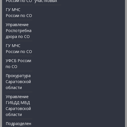
России по СО
участковых
ГУ МЧС
России по СО
Управление
Роспотребна
дзора по СО
ГУ МЧС
России по СО
УФСБ России
по СО
Прокуратура
Саратовской
области
Управление
ГИБДД МВД
Саратовской
области
Подразделен