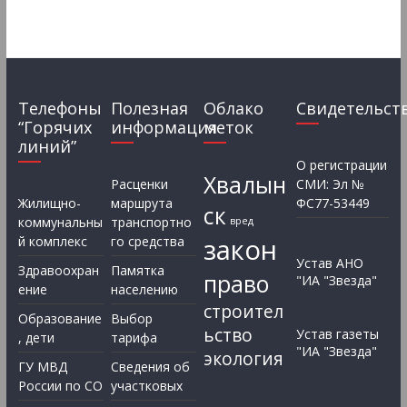
Телефоны
Полезная
Облако
Свидетельст
“Горячих
информация
меток
линий”
О регистрации
Хвалын
Расценки
СМИ: Эл №
Жилищно-
маршрута
ФС77-53449
ск
коммунальны
транспортно
вред
закон
й комплекс
го средства
Устав АНО
Здравоохран
Памятка
право
"ИА "Звезда"
ение
населению
строител
Образование
Выбор
ьство
Устав газеты
, дети
тарифа
"ИА "Звезда"
экология
ГУ МВД
Сведения об
России по СО
участковых