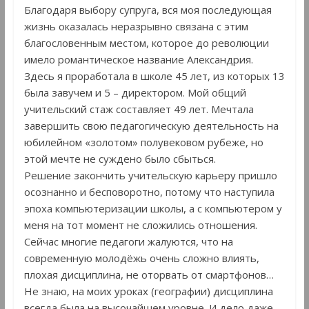
Благодаря выбору супруга, вся моя последующая
жизнь оказалась неразрывно связана с этим
благословенным местом, которое до революции
имело романтическое название Александрия.
Здесь я проработала в школе 45 лет, из которых 13
была завучем и 5 – директором. Мой общий
учительский стаж составляет 49 лет. Мечтала
завершить свою педагогическую деятельность на
юбилейном «золотом» полувековом рубеже, но
этой мечте не суждено было сбыться.
Решение закончить учительскую карьеру пришло
осознанно и бесповоротно, потому что наступила
эпоха компьютеризации школы, а с компьютером у
меня на тот момент не сложились отношения.
Сейчас многие педагоги жалуются, что на
современную молодёжь очень сложно влиять,
плохая дисциплина, не оторвать от смартфонов…
Не знаю, на моих уроках (географии) дисциплина
всегда была на высочайшем уровне. И дело даже