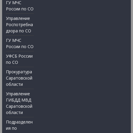
ГУ МЧС
России по СО
Управление
Роспотребна
дзора по СО
ГУ МЧС
России по СО
УФСБ России
по СО
Прокуратура
Саратовской
области
Управление
ГИБДД МВД
Саратовской
области
Подразделен
ия по