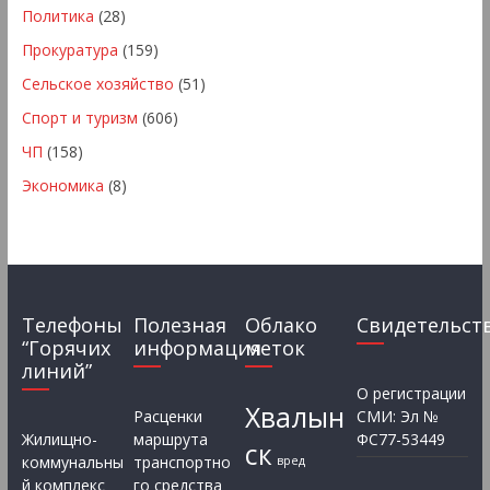
Политика
(28)
Прокуратура
(159)
Сельское хозяйство
(51)
Спорт и туризм
(606)
ЧП
(158)
Экономика
(8)
Телефоны
Полезная
Облако
Свидетельст
“Горячих
информация
меток
линий”
О регистрации
Хвалын
Расценки
СМИ: Эл №
Жилищно-
маршрута
ФС77-53449
ск
коммунальны
транспортно
вред
й комплекс
го средства