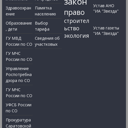
закон
Устав АНО
Здравоохран
Памятка
право
"ИА "Звезда"
ение
населению
строител
Образование
Выбор
ьство
Устав газеты
, дети
тарифа
"ИА "Звезда"
экология
ГУ МВД
Сведения об
России по СО
участковых
ГУ МЧС
России по СО
Управление
Роспотребна
дзора по СО
ГУ МЧС
России по СО
УФСБ России
по СО
Прокуратура
Саратовской