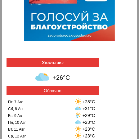
Хвалынск
+26°C
Облачно
+28°C
Пт, 7 Авг
+31°C
Сб, 8 Авг
+29°C
Вс, 9 Авг
+23°C
Пн, 10 Авг
+23°C
Вт, 11 Авг
+23°C
Ср, 12 Авг