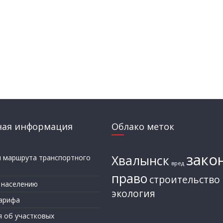
ная информация
Облако меток
зако
Хвалынск
и маршрута транспортного
вред
а
право
строительство
 населению
экология
арифа
я об участковых