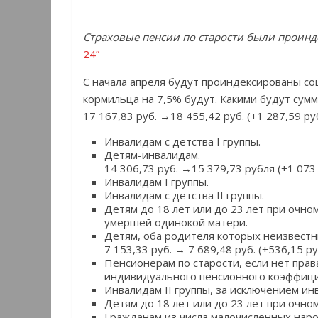
Страховые пенсии по старости были проинд
24”
С начала апреля будут проиндексированы со
кормильца на 7,5% будут. Какими будут сумм
17 167,83 руб. →18 455,42 руб. (+1 287,59 руб
Инвалидам с детства I группы.
Детям-инвалидам.
14 306,73 руб. →15 379,73 рубля (+1 073 
Инвалидам I группы.
Инвалидам с детства II группы.
Детям до 18 лет или до 23 лет при очн
умершей одинокой матери.
Детям, оба родителя которых неизвестн
7 153,33 руб. → 7 689,48 руб. (+536,15 ру
Пенсионерам по старости, если нет прав
индивидуального пенсионного коэффици
Инвалидам II группы, за исключением инв
Детям до 18 лет или до 23 лет при очно
Гражданам из числа малочисленных наро