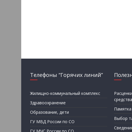
Телефоны “Горячих линий”
Полез
Жилищно-коммунальный комплекс
Расценк
средств
Здравоохранение
Памятка
Образование, дети
Выбор т
ГУ МВД России по СО
Сведени
ГУ МЧС России по СО