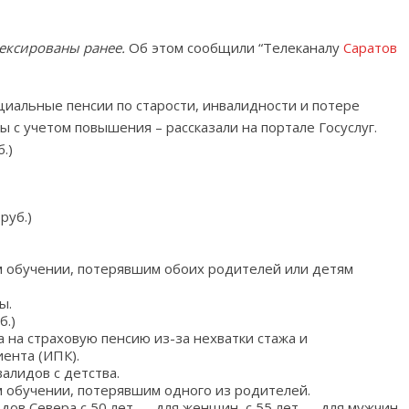
ексированы ранее.
Об этом сообщили “Телеканалу
Саратов
циальные пенсии по старости, инвалидности и потере
ы с учетом повышения – рассказали на портале Госуслуг.
.)
руб.)
ом обучении, потерявшим обоих родителей или детям
ы.
б.)
а на страховую пенсию из-за нехватки стажа и
ента (ИПК).
алидов с детства.
м обучении, потерявшим одного из родителей.
дов Севера с 50 лет — для женщин, с 55 лет — для мужчин.