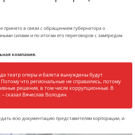
ие принято в связи с обращением губернатора о
ными силами и по итогам его переговоров с зампредом
ьная компания.
гда театр оперы и балета вынуждены будут
 Потому что региональные не справились, потому
тивные решения, в том числе коррупционные. В
, – сказал Вячеслав Володин.
дать всю документацию представителям корпорации, и