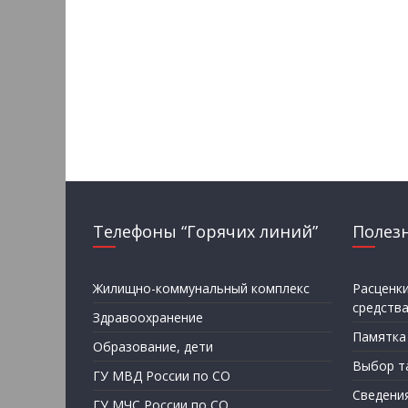
Телефоны “Горячих линий”
Полез
Жилищно-коммунальный комплекс
Расценк
средств
Здравоохранение
Памятка
Образование, дети
Выбор т
ГУ МВД России по СО
Сведени
ГУ МЧС России по СО