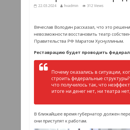
22.03.2024
hvadmin
312 Views
Вячеслав Володин рассказал, что это решен
невозможности восстановить театр собствен
Правительства РФ Маратом Хуснуллиным.
Реставрацию будет проводить федерал
Почему оказались в ситуации, ко
строить федеральные структуры?
что получилось так, что неэффек
итоге ни денег нет, ни театра нет
В ближайшее время губернатор должен пере
они приступят к работам.