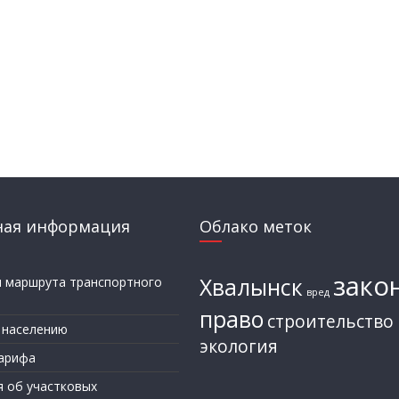
ная информация
Облако меток
зако
Хвалынск
и маршрута транспортного
вред
а
право
строительство
 населению
экология
арифа
я об участковых