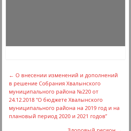
←
О внесении изменений и дополнений
в решение Собрания Хвалынского
муниципального района №220 от
24.12.2018 “О бюджете Хвалынского
муниципального района на 2019 год и на
плановый период 2020 и 2021 годов”
Здоровый регион
→