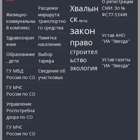
О регистрации
Хвалын
Расценки
СМИ: Эл №
Жилищно-
маршрута
ФС77-53449
ск
коммунальны
транспортно
вред
закон
й комплекс
го средства
Устав АНО
Здравоохран
Памятка
право
"ИА "Звезда"
ение
населению
строител
Образование
Выбор
ьство
Устав газеты
, дети
тарифа
"ИА "Звезда"
экология
ГУ МВД
Сведения об
России по СО
участковых
ГУ МЧС
России по СО
Управление
Роспотребна
дзора по СО
ГУ МЧС
России по СО