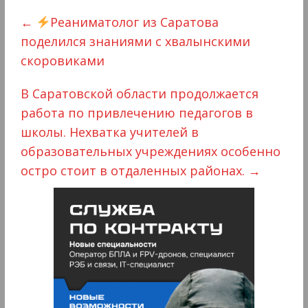
←
Реаниматолог из Саратова
поделился знаниями с хвалынскими
скоровиками
В Саратовской области продолжается
работа по привлечению педагогов в
школы. Нехватка учителей в
образовательных учреждениях особенно
остро стоит в отдаленных районах.
→