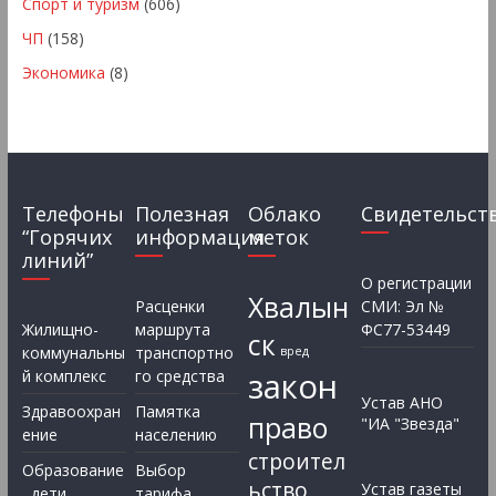
Спорт и туризм
(606)
ЧП
(158)
Экономика
(8)
Телефоны
Полезная
Облако
Свидетельст
“Горячих
информация
меток
линий”
О регистрации
Хвалын
Расценки
СМИ: Эл №
Жилищно-
маршрута
ФС77-53449
ск
коммунальны
транспортно
вред
закон
й комплекс
го средства
Устав АНО
Здравоохран
Памятка
право
"ИА "Звезда"
ение
населению
строител
Образование
Выбор
ьство
Устав газеты
, дети
тарифа