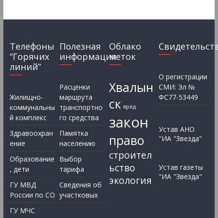
Телефоны
Полезная
Облако
Свидетельст
“Горячих
информация
меток
линий”
О регистрации
Хвалын
Расценки
СМИ: Эл №
Жилищно-
маршрута
ФС77-53449
ск
коммунальны
транспортно
вред
закон
й комплекс
го средства
Устав АНО
Здравоохран
Памятка
право
"ИА "Звезда"
ение
населению
строител
Образование
Выбор
ьство
Устав газеты
, дети
тарифа
"ИА "Звезда"
экология
ГУ МВД
Сведения об
России по СО
участковых
ГУ МЧС