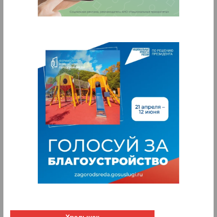
Хвалынск