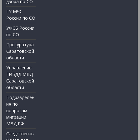
дзора по СО
ГУ МЧС
России по СО
УФСБ России
по СО
Прокуратура
Саратовской
области
Управление
ГИБДД МВД
Саратовской
области
Подразделен
ия по
вопросам
миграции
МВД РФ
Следственны