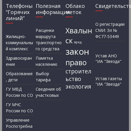
Телефоны
Полезная
Облако
Свидетельст
“Горячих
информация
меток
линий”
О регистрации
Хвалын
Расценки
СМИ: Эл №
Жилищно-
маршрута
ФС77-53449
ск
коммунальны
транспортно
вред
закон
й комплекс
го средства
Устав АНО
Здравоохран
Памятка
право
"ИА "Звезда"
ение
населению
строител
Образование
Выбор
ьство
Устав газеты
, дети
тарифа
"ИА "Звезда"
экология
ГУ МВД
Сведения об
России по СО
участковых
ГУ МЧС
России по СО
Управление
Роспотребна