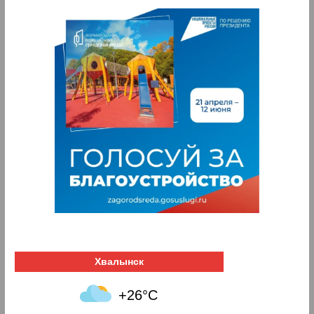
Хвалынск
+26°C