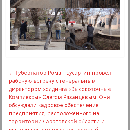
←
Губернатор Роман Бусаргин провел
рабочую встречу с генеральным
директором холдинга «Высокоточные
Комплексы» Олегом Рязанцевым. Они
обсуждали кадровое обеспечение
предприятия, расположенного на
территории Саратовской области и
выполняющего государственный