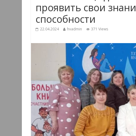
проявить свои знани
способности
22.04.2024
hvadmin
371 Views