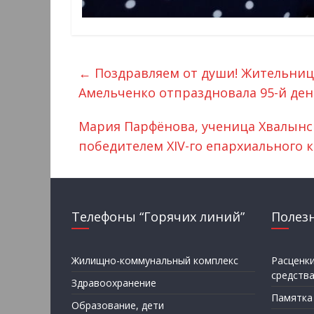
←
Поздравляем от души! Жительниц
Амельченко отпраздновала 95-й де
Мария Парфёнова, ученица Хвалынс
победителем XIV-го епархиального к
Телефоны “Горячих линий”
Полез
Жилищно-коммунальный комплекс
Расценк
средств
Здравоохранение
Памятка
Образование, дети