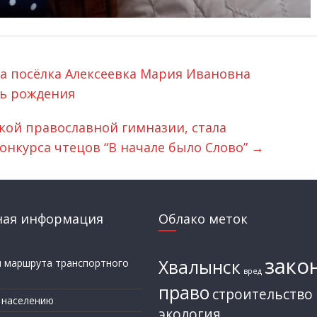
а посёлка Алексеевка Мария Ивановна
нь рождения
кой православной гимназии, стала
онкурса чтецов “В начале было Слово”
→
ная информация
Облако меток
зако
Хвалынск
и маршрута транспортного
вред
а
право
строительство
 населению
экология