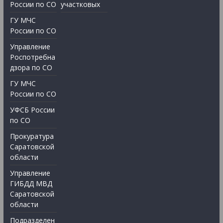
России по СО
участковых
ГУ МЧС
России по СО
Управление
Роспотребна
дзора по СО
ГУ МЧС
России по СО
УФСБ России
по СО
Прокуратура
Саратовской
области
Управление
ГИБДД МВД
Саратовской
области
Подразделен