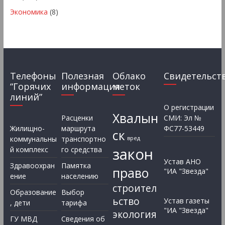
Экономика
(8)
Телефоны
Полезная
Облако
Свидетельст
“Горячих
информация
меток
линий”
О регистрации
Хвалын
Расценки
СМИ: Эл №
Жилищно-
маршрута
ФС77-53449
ск
коммунальны
транспортно
вред
закон
й комплекс
го средства
Устав АНО
Здравоохран
Памятка
право
"ИА "Звезда"
ение
населению
строител
Образование
Выбор
ьство
Устав газеты
, дети
тарифа
"ИА "Звезда"
экология
ГУ МВД
Сведения об