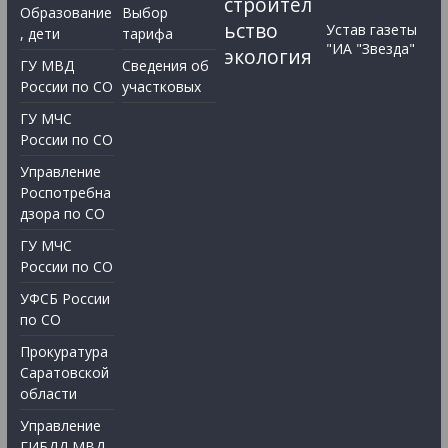
строител
Образование
Выбор
ьство
Устав газеты
, дети
тарифа
"ИА "Звезда"
экология
ГУ МВД
Сведения об
России по СО
участковых
ГУ МЧС
России по СО
Управление
Роспотребна
дзора по СО
ГУ МЧС
России по СО
УФСБ России
по СО
Прокуратура
Саратовской
области
Управление
ГИБДД МВД