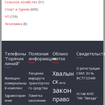
Сельское хозяйство
(51)
Спорт и туризм
(606)
ЧП
(159)
Экономика
(8)
Телефоны
Полезная
Облако
Свидетельст
“Горячих
информация
меток
линий”
О регистрации
Хвалын
Расценки
СМИ: Эл №
Жилищно-
маршрута
ФС77-53449
ск
коммунальны
транспортно
вред
закон
й комплекс
го средства
Устав АНО
Здравоохран
Памятка
право
"ИА "Звезда"
ение
населению