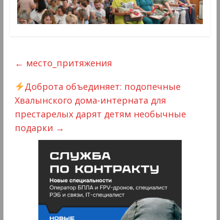
←
место_притяжения
Доброта объединяет: подопечные
Хвалынского дома-интерната для
престарелых дарят детям необычные
подарки
→