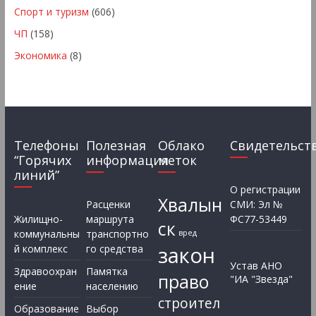
Спорт и туризм
(606)
ЧП
(158)
Экономика
(8)
Телефоны
Полезная
Облако
Свидетельст
“Горячих
информация
меток
линий”
О регистрации
Хвалын
Расценки
СМИ: Эл №
Жилищно-
маршрута
ФС77-53449
ск
коммунальны
транспортно
вред
закон
й комплекс
го средства
Устав АНО
Здравоохран
Памятка
право
"ИА "Звезда"
ение
населению
строител
Образование
Выбор