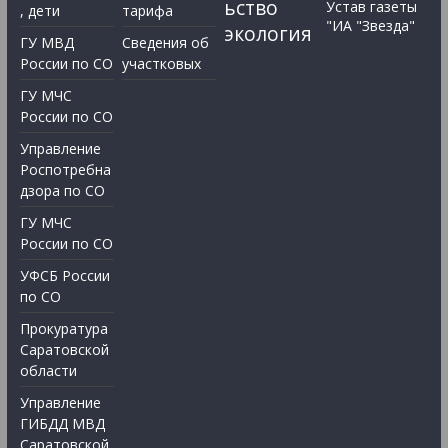
ьство
Устав газеты
, дети
тарифа
"ИА "Звезда"
экология
ГУ МВД
Сведения об
России по СО
участковых
ГУ МЧС
России по СО
Управление
Роспотребна
дзора по СО
ГУ МЧС
России по СО
УФСБ России
по СО
Прокуратура
Саратовской
области
Управление
ГИБДД МВД
Саратовской