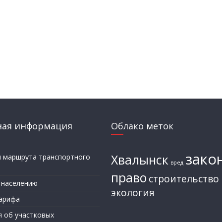
ная информация
Облако меток
зако
Хвалынск
и маршрута транспортного
вред
а
право
строительство
 населению
экология
арифа
я об участковых