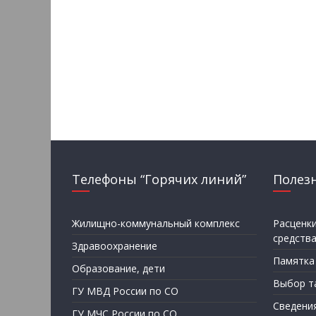
Телефоны “Горячих линий”
Полез
Жилищно-коммунальный комплекс
Расценк
средств
Здравоохранение
Памятка
Образование, дети
Выбор т
ГУ МВД России по СО
Сведени
ГУ МЧС России по СО