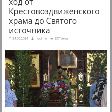
ход от
Крестовоздвиженского
храма до Святого
источника
24.06.2024
hvadmin
837 Views