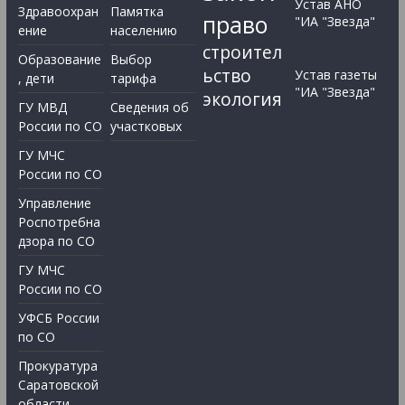
Устав АНО
Здравоохран
Памятка
право
"ИА "Звезда"
ение
населению
строител
Образование
Выбор
ьство
Устав газеты
, дети
тарифа
"ИА "Звезда"
экология
ГУ МВД
Сведения об
России по СО
участковых
ГУ МЧС
России по СО
Управление
Роспотребна
дзора по СО
ГУ МЧС
России по СО
УФСБ России
по СО
Прокуратура
Саратовской
области