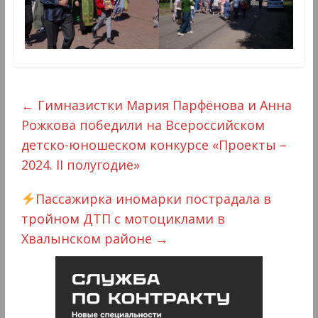
←
Гимназистки Мария Парфёнова и Анна
Рожкова победили на Всероссийском
детско-юношеском конкурсе «Проекты –
2024. II полугодие»
Пассажирка иномарки пострадала в
тройном ДТП с мотоциклами в
Хвалынском районе
→