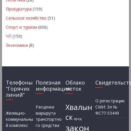
Прокуратура
(159)
Сельское хозяйство
(51)
Спорт и туризм
(606)
ЧП
(159)
Экономика
(8)
Телефоны
Полезная
Облако
Свидетельст
“Горячих
информация
меток
линий”
О регистрации
Хвалын
Расценки
СМИ: Эл №
Жилищно-
маршрута
ФС77-53449
ск
коммунальны
транспортно
вред
закон
й комплекс
го средства