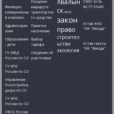
Хвалын
Расценки
СМИ: Эл №
Жилищно-
маршрута
ФС77-53449
ск
коммунальны
транспортно
вред
закон
й комплекс
го средства
Устав АНО
Здравоохран
Памятка
право
"ИА "Звезда"
ение
населению
строител
Образование
Выбор
ьство
Устав газеты
, дети
тарифа
"ИА "Звезда"
экология
ГУ МВД
Сведения об
России по СО
участковых
ГУ МЧС
России по СО
Управление
Роспотребна
дзора по СО
ГУ МЧС
России по СО
УФСБ России