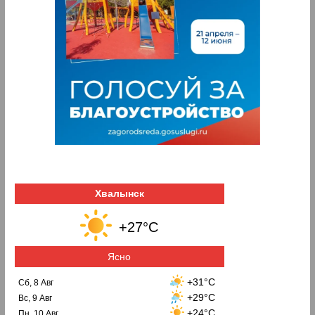
Хвалынск
+27°C
Ясно
+31°C
Сб, 8 Авг
+29°C
Вс, 9 Авг
+24°C
Пн, 10 Авг