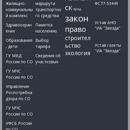
Жилищно-
маршрута
ФС77-53449
ск
коммунальны
транспортно
вред
закон
й комплекс
го средства
Устав АНО
Здравоохран
Памятка
право
"ИА "Звезда"
ение
населению
строител
Образование
Выбор
ьство
Устав газеты
, дети
тарифа
"ИА "Звезда"
экология
ГУ МВД
Сведения об
России по СО
участковых
ГУ МЧС
России по СО
Управление
Роспотребна
дзора по СО
ГУ МЧС
России по СО
УФСБ России
по СО