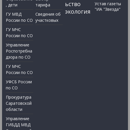
ьство
Устав газеты
, дети
тарифа
"ИА "Звезда"
экология
ГУ МВД
Сведения об
России по СО
участковых
ГУ МЧС
России по СО
Управление
Роспотребна
дзора по СО
ГУ МЧС
России по СО
УФСБ России
по СО
Прокуратура
Саратовской
области
Управление
ГИБДД МВД