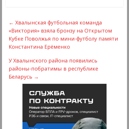
←
Хвалынская футбольная команда
«Виктория» взяла бронзу на Открытом
Кубке Поволжья по мини-футболу памяти
Константина Ерёменко
У Хвалынского района появились
районы-побратимы в республике
Беларусь
→