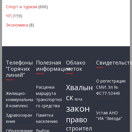
Спорт и туризм
(606)
ЧП
(159)
Экономика
(8)
Телефоны
Полезная
Облако
Свидетельст
“Горячих
информация
меток
линий”
О регистрации
Хвалын
Расценки
СМИ: Эл №
Жилищно-
маршрута
ФС77-53449
ск
коммунальны
транспортно
вред
закон
й комплекс
го средства
Устав АНО
Здравоохран
Памятка
право
"ИА "Звезда"
ение
населению
строител
Образование
Выбор